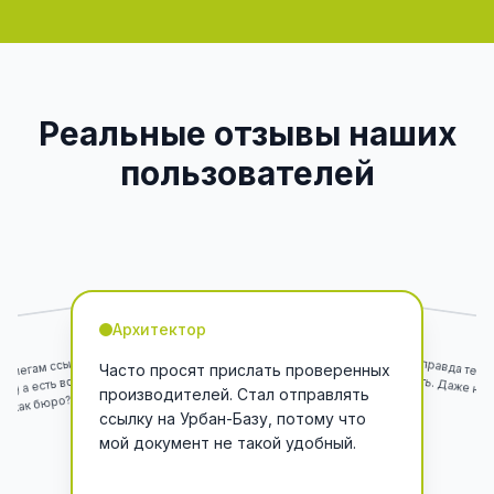
Реальные отзывы наших
пользователей
Компания
Архитектор
оллегам ссылку на Урбан-
Платформу и правда тепе
рекомендовать. Даже не зн
Часто просят прислать проверенных
ли :) а есть возможность
раньше.
производителей. Стал отправлять
ть как бюро?
ссылку на Урбан-Базу, потому что
мой документ не такой удобный.